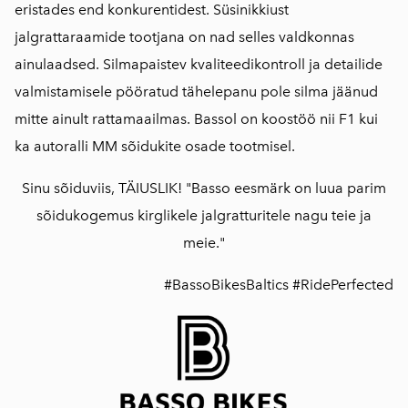
eristades end konkurentidest. Süsinikkiust
jalgrattaraamide tootjana on nad selles valdkonnas
ainulaadsed. Silmapaistev kvaliteedikontroll ja detailide
valmistamisele pööratud tähelepanu pole silma jäänud
mitte ainult rattamaailmas. Bassol on koostöö nii F1 kui
ka autoralli MM sõidukite osade tootmisel.
Sinu sõiduviis, TÄIUSLIK! "Basso eesmärk on luua parim
sõidukogemus kirglikele jalgratturitele nagu teie ja
meie."
#BassoBikesBaltics #RidePerfected