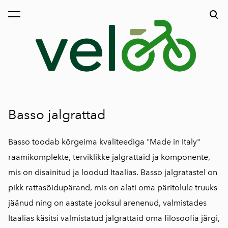
lisati ostukorvi.
Vaata ostukorvi
Basso jalgrattad
Basso toodab kõrgeima kvaliteediga "Made in Italy"
raamikomplekte, terviklikke jalgrattaid ja komponente,
mis on disainitud ja loodud Itaalias. Basso jalgratastel on
pikk rattasõidupärand, mis on alati oma päritolule truuks
jäänud ning on aastate jooksul arenenud, valmistades
Itaalias käsitsi valmistatud jalgrattaid oma filosoofia järgi,