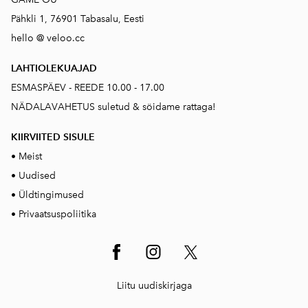
Pähkli 1, 76901 Tabasalu, Eesti
hello @ veloo.cc
LAHTIOLEKUAJAD
ESMASPÄEV - REEDE 10.00 - 17.00
NÄDALAVAHETUS suletud & söidame rattaga!
KIIRVIITED SISUL
E
•
Meist
•
Uudised
•
Üldtingimused
•
Privaatsuspoliitika
Liitu uudiskirjaga