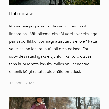
Hübriidratas ...
Missugune jalgratas valida siis, kui nägusast
linnaratast jääb pikemateks sõitudeks väheks, aga
päris sportlikku- või mägiratast tarvis ei ole? Ratta
valimisel on igal ratta tüübil oma eelised. Ent
soovides ratast igaks elujuhtumiks, võib otsuse
teha hübriidratta kasuks, milles on ühendatud
enamik kõigi rattatüüpide häid omadusi.
13. aprill 2023