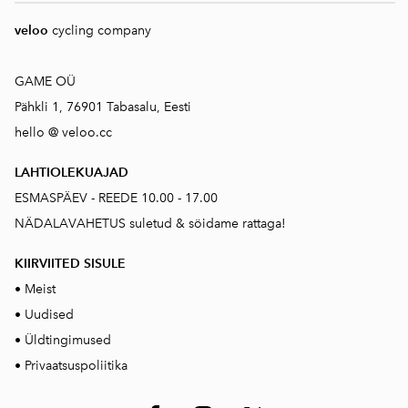
veloo
cycling company
GAME OÜ
Pähkli 1, 76901 Tabasalu, Eesti
hello @ veloo.cc
LAHTIOLEKUAJAD
ESMASPÄEV - REEDE 10.00 - 17.00
NÄDALAVAHETUS suletud & söidame rattaga!
KIIRVIITED SISUL
E
•
Meist
•
Uudised
•
Üldtingimused
•
Privaatsuspoliitika