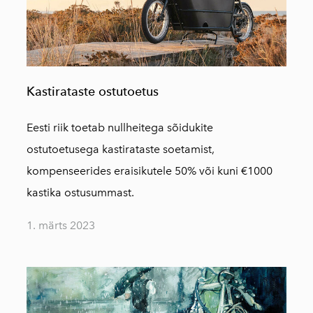
Kastirataste ostutoetus
Eesti riik toetab nullheitega sõidukite
ostutoetusega kastirataste soetamist,
kompenseerides eraisikutele 50% või kuni €1000
kastika ostusummast.
1. märts 2023