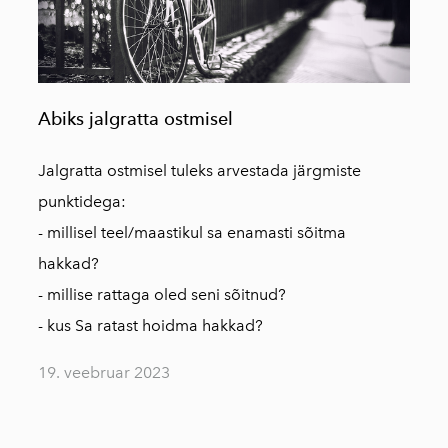
Abiks jalgratta ostmisel
Jalgratta ostmisel tuleks arvestada järgmiste
punktidega:
- millisel teel/maastikul sa enamasti sõitma
hakkad?
- millise rattaga oled seni sõitnud?
- kus Sa ratast hoidma hakkad?
19. veebruar 2023