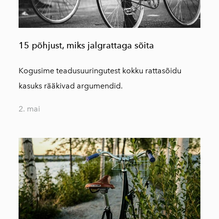
15 põhjust, miks jalgrattaga sõita
Kogusime teadusuuringutest kokku rattasõidu
kasuks rääkivad argumendid.
2. mai