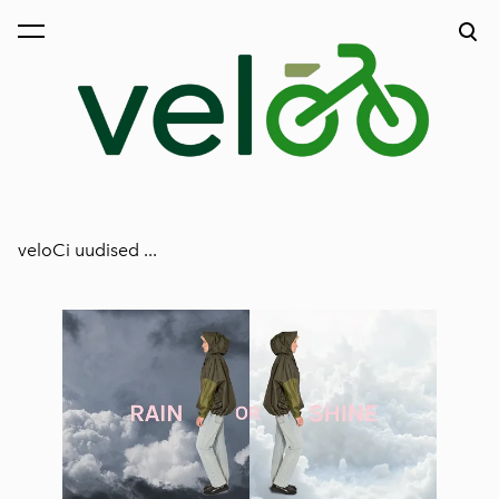
lisati ostukorvi.
Vaata ostukorvi
veloCi uudised ...