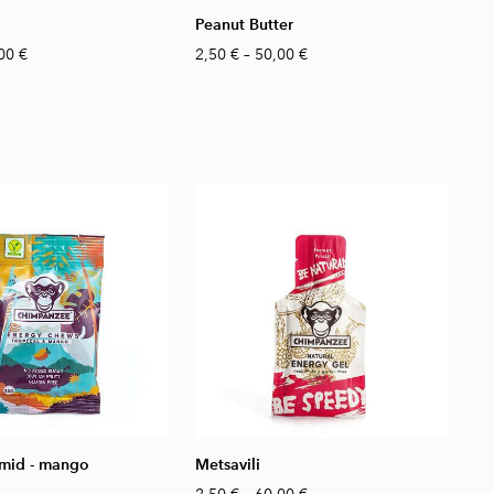
Peanut Butter
00 €
2,50 €
–
50,00 €
id - mango
Metsavili