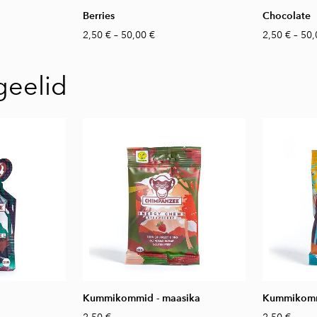
Berries
Chocolate
2,50 €
–
50,00 €
2,50 €
–
50,
geelid
Kummikommid - maasika
Kummikomm