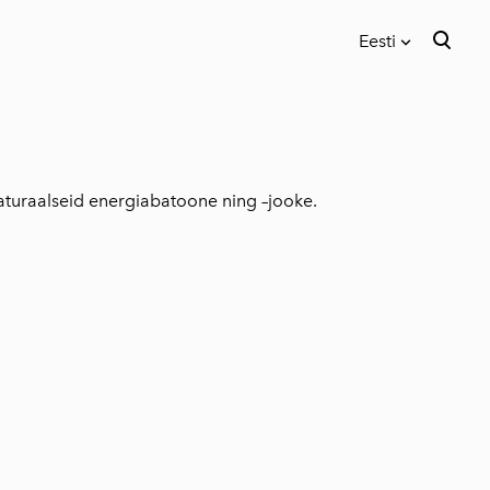
Eesti
lisati ostukorvi.
Vaata ostukorvi
Eesti
In English
naturaalseid energiabatoone ning –jooke.