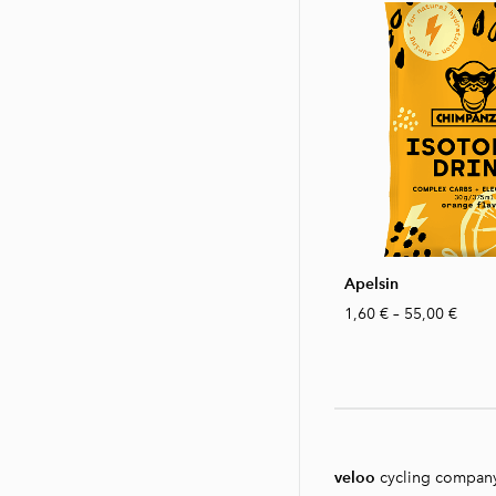
Apelsin
1,60 €
–
55,00 €
veloo
cycling compan