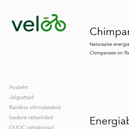
Chimpa
Naturaalse energia
Chimpanzee on Tšeh
Avaleht
Jalgrattad
Rainkiss vihmakeebid
Isadore rattariided
Energia
QUOC rattakingad