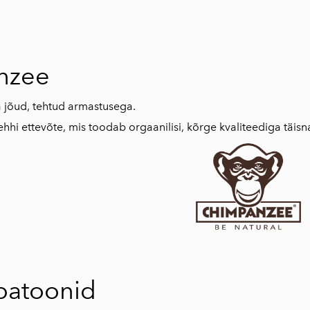
nzee
 jõud, tehtud armastusega.
hi ettevõte, mis toodab orgaanilisi, kõrge kvaliteediga täis
batoonid