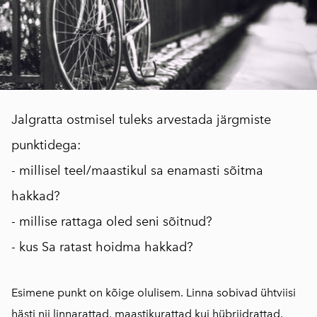
Jalgratta ostmisel tuleks arvestada järgmiste
punktidega:
- millisel teel/maastikul sa enamasti sõitma
hakkad?
- millise rattaga oled seni sõitnud?
- kus Sa ratast hoidma hakkad?
Esimene punkt on kõige olulisem. Linna sobivad ühtviisi
hästi nii
linnarattad
,
maastikurattad
kui
hübriidrattad
.