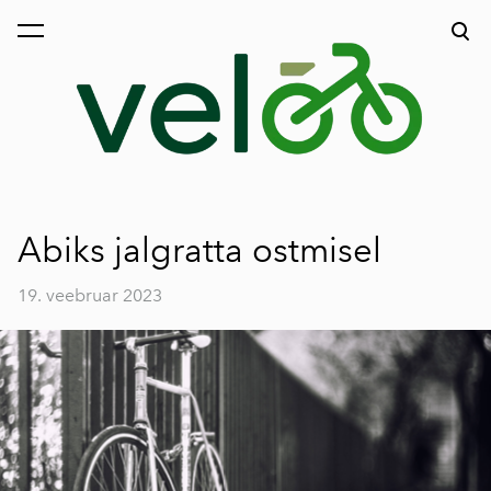
lisati ostukorvi.
Vaata ostukorvi
Abiks jalgratta ostmisel
19. veebruar 2023