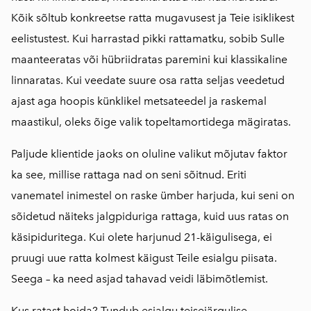
Kõik sõltub konkreetse ratta mugavusest ja Teie isiklikest
eelistustest. Kui harrastad pikki rattamatku, sobib Sulle
maanteeratas või
hübriidratas
paremini kui klassikaline
linnaratas
. Kui veedate suure osa ratta seljas veedetud
ajast aga hoopis künklikel metsateedel ja raskemal
maastikul, oleks õige valik topeltamortidega mägiratas.
Paljude klientide jaoks on oluline valikut mõjutav faktor
ka see, millise rattaga nad on seni sõitnud. Eriti
vanematel inimestel on raske ümber harjuda, kui seni on
sõidetud näiteks jalgpiduriga rattaga, kuid uus ratas on
käsipiduritega. Kui olete harjunud 21-käigulisega, ei
pruugi uue ratta kolmest käigust Teile esialgu piisata.
Seega – ka need asjad tahavad veidi läbimõtlemist.
Kus ratast hoida? Tundub esialgu teisejärgulise