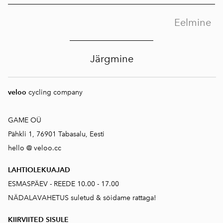
Eelmine
Järgmine
veloo
cycling company
GAME OÜ
Pähkli 1, 76901 Tabasalu, Eesti
hello @ veloo.cc
LAHTIOLEKUAJAD
ESMASPÄEV - REEDE 10.00 - 17.00
NÄDALAVAHETUS suletud & söidame rattaga!
KIIRVIITED SISUL
E