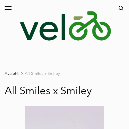
lisati ostukorvi.
Vaata ostukorvi
Avaleht
All Smiles x Smiley
All Smiles x Smiley