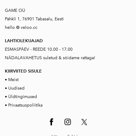
GAME OÜ
Pähkli 1, 76901 Tabasalu, Eesti
hello @ veloo.cc
LAHTIOLEKUAJAD
ESMASPÄEV - REEDE 10.00 - 17.00
NÄDALAVAHETUS suletud & söidame rattaga!
KIIRVIITED SISUL
E
•
Meist
•
Uudised
•
Üldtingimused
•
Privaatsuspoliitika