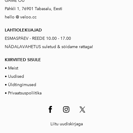
GAME OÜ
Pähkli 1, 76901 Tabasalu, Eesti
hello @ veloo.cc
LAHTIOLEKUAJAD
ESMASPÄEV - REEDE 10.00 - 17.00
NÄDALAVAHETUS suletud & söidame rattaga!
KIIRVIITED SISUL
E
•
Meist
•
Uudised
•
Üldtingimused
•
Privaatsuspoliitika
Liitu uudiskirjaga