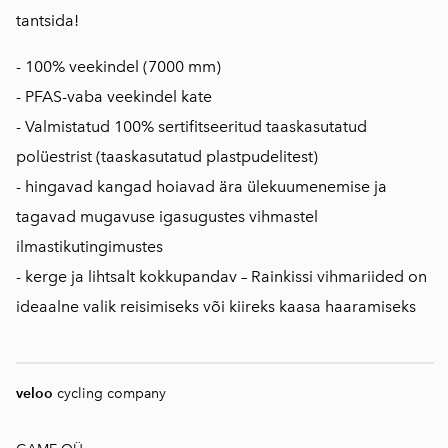
tantsida!
- 100% veekindel (7000 mm)
- PFAS-vaba veekindel kate
- Valmistatud 100% sertifitseeritud taaskasutatud
polüestrist (taaskasutatud plastpudelitest)
- hingavad kangad hoiavad ära ülekuumenemise ja
tagavad mugavuse igasugustes vihmastel
ilmastikutingimustes
- kerge ja lihtsalt kokkupandav – Rainkissi vihmariided on
ideaalne valik reisimiseks või kiireks kaasa haaramiseks
veloo
cycling company