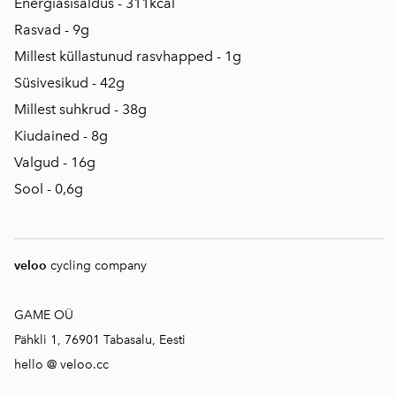
Energiasisaldus - 311kcal
Rasvad - 9g
Millest küllastunud rasvhapped - 1g
Süsivesikud - 42g
Millest suhkrud - 38g
Kiudained - 8g
Valgud - 16g
Sool - 0,6g
veloo
cycling company
GAME OÜ
Pähkli 1, 76901 Tabasalu, Eesti
hello @ veloo.cc