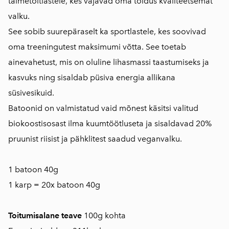
taimetoitlastele, kes vajavad oma toidus kvaliteetsemat
valku.
See sobib suurepäraselt ka sportlastele, kes soovivad
oma treeningutest maksimumi võtta. See toetab
ainevahetust, mis on oluline lihasmassi taastumiseks ja
kasvuks ning sisaldab püsiva energia allikana
süsivesikuid.
Batoonid on valmistatud vaid mõnest käsitsi valitud
biokoostisosast ilma kuumtöötluseta ja sisaldavad 20%
pruunist riisist ja pähklitest saadud veganvalku.
1 batoon 40g
1 karp = 20x batoon 40g
Toitumisalane teave
100g kohta