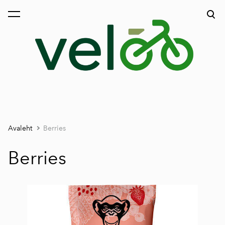
lisati ostukorvi.
Vaata ostukorvi
Avaleht
Berries
Berries