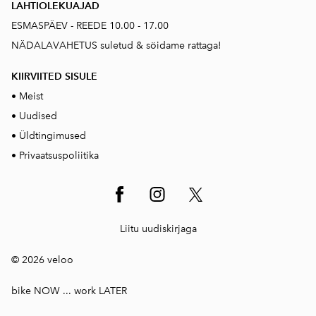
LAHTIOLEKUAJAD
ESMASPÄEV - REEDE 10.00 - 17.00
NÄDALAVAHETUS suletud & söidame rattaga!
KIIRVIITED SISUL
E
•
Meist
•
Uudised
•
Üldtingimused
•
Privaatsuspoliitika
Liitu uudiskirjaga
© 2026 veloo
bike NOW ... work LATER