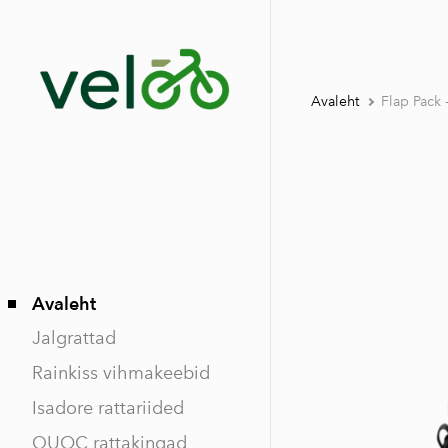
Avaleht
Flap Pack 
Avaleht
Jalgrattad
Rainkiss vihmakeebid
Isadore rattariided
QUOC rattakingad