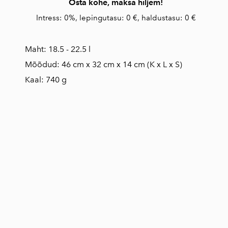
Osta kohe, maksa hiljem!
Intress: 0%, lepingutasu: 0 €, haldustasu: 0 €
Maht: 18.5 - 22.5 l
Mõõdud: 46 cm x 32 cm x 14 cm (K x L x S)
Kaal: 740 g