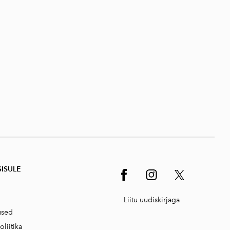
SISUL
E
Liitu uudiskirjaga
used
oliitika