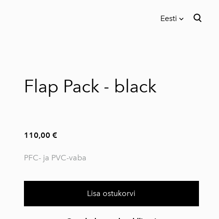
Eesti
lisati ostukorvi.
Vaata ostukorvi
Eesti
In English
Flap Pack - black
110,00 €
PFC- ja PVC-vaba
Lisa ostukorvi