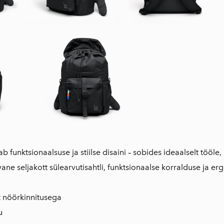
 funktsionaalsuse ja stiilse disaini – sobides ideaalselt tööle
ane seljakott sülearvutisahtli, funktsionaalse korralduse ja 
t nöörkinnitusega
u