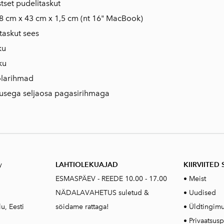
stset pudelitaskut
 28 cm x 43 cm x 1,5 cm (nt 16" MacBook)
ktaskut sees
ku
ku
õlarihmad
usega seljaosa pagasirihmaga
y
LAHTIOLEKUAJAD
KIIRVIITED 
ESMASPÄEV - REEDE 10.00 - 17.00
•
Meist
NÄDALAVAHETUS suletud &
•
Uudised
u, Eesti
söidame rattaga!
•
Üldtingim
•
Privaatsusp