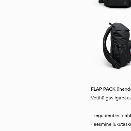
FLAP PACK
ühendab
Vetthülgav igapäev
- reguleeritav mah
- eesmine lukutask