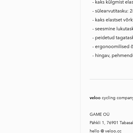
- kaks külgmist ela
- sülearvutitasku:
- kaks elastset võr
- seesmine lukutas
- peidetud tagatas
- ergonoomilised 
- hingav, pehmend
veloo
cycling compan
GAME OÜ
Pähkli 1, 76901 Tabasal
hello @ veloo.cc