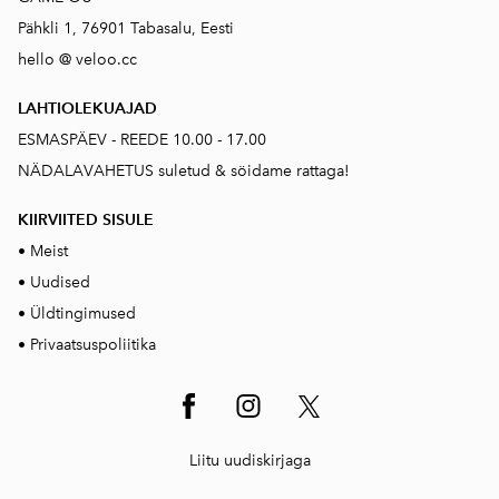
Pähkli 1, 76901 Tabasalu, Eesti
hello @ veloo.cc
LAHTIOLEKUAJAD
ESMASPÄEV - REEDE 10.00 - 17.00
NÄDALAVAHETUS suletud & söidame rattaga!
KIIRVIITED SISUL
E
•
Meist
•
Uudised
•
Üldtingimused
•
Privaatsuspoliitika
Liitu uudiskirjaga