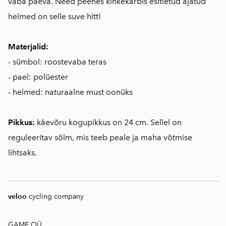
vaba päeva. Need peenes kinkekarbis esitletud ajatud
helmed on selle suve hitt!
Materjalid:
- sümbol: roostevaba teras
- pael: polüester
- helmed: naturaalne must oonüks
Pikkus:
käevõru kogupikkus on 24 cm. Sellel on
reguleeritav sõlm, mis teeb peale ja maha võtmise
lihtsaks.
veloo
cycling company
GAME OÜ