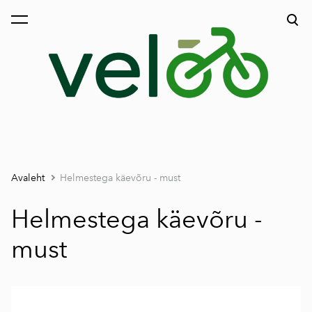
lisati ostukorvi.
Vaata ostukorvi
Avaleht
Helmestega käevõru - must
Helmestega käevõru -
must