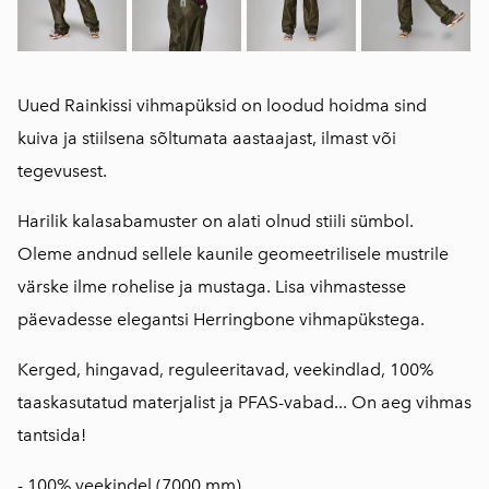
Uued Rainkissi vihmapüksid on loodud hoidma sind
kuiva ja stiilsena sõltumata aastaajast, ilmast või
tegevusest.
Harilik kalasabamuster on alati olnud stiili sümbol.
Oleme andnud sellele kaunile geomeetrilisele mustrile
värske ilme rohelise ja mustaga. Lisa vihmastesse
päevadesse elegantsi Herringbone vihmapükstega.
Kerged, hingavad, reguleeritavad, veekindlad, 100%
taaskasutatud materjalist ja PFAS-vabad... On aeg vihmas
tantsida!
- 100% veekindel (7000 mm)