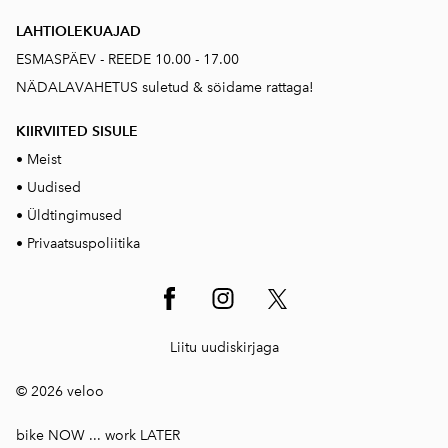
LAHTIOLEKUAJAD
ESMASPÄEV - REEDE 10.00 - 17.00
NÄDALAVAHETUS suletud & söidame rattaga!
KIIRVIITED SISUL
E
•
Meist
•
Uudised
•
Üldtingimused
•
Privaatsuspoliitika
Liitu uudiskirjaga
© 2026 veloo
bike NOW ... work LATER