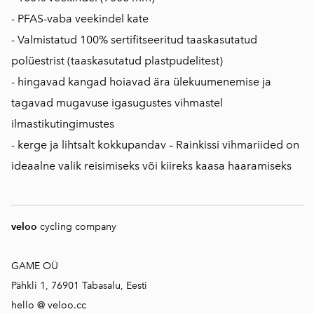
- PFAS-vaba veekindel kate
- Valmistatud 100% sertifitseeritud taaskasutatud
polüestrist (taaskasutatud plastpudelitest)
- hingavad kangad hoiavad ära ülekuumenemise ja
tagavad mugavuse igasugustes vihmastel
ilmastikutingimustes
- kerge ja lihtsalt kokkupandav – Rainkissi vihmariided on
ideaalne valik reisimiseks või kiireks kaasa haaramiseks
veloo
cycling company
GAME OÜ
Pähkli 1, 76901 Tabasalu, Eesti
hello @ veloo.cc