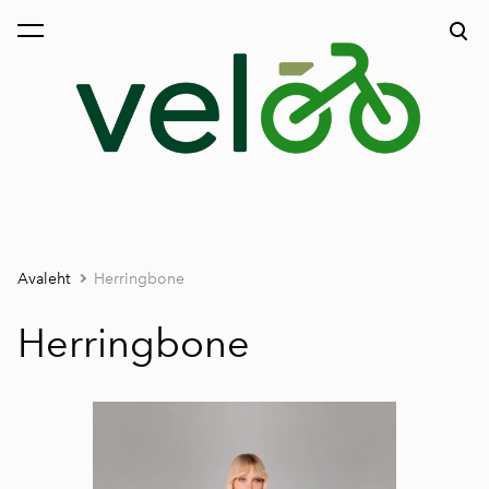
lisati ostukorvi.
Vaata ostukorvi
Avaleht
Herringbone
Herringbone