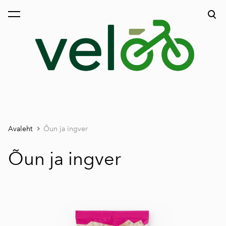
lisati ostukorvi.
Vaata ostukorvi
Avaleht
Õun ja ingver
Õun ja ingver