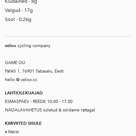
Kiudained - 8g
Valgud - 17g
Sool - 0,26g
veloo
cycling company
GAME OÜ
Pähkli 1, 76901 Tabasalu, Eesti
hello @ veloo.cc
LAHTIOLEKUAJAD
ESMASPÄEV - REEDE 10.00 - 17.00
NÄDALAVAHETUS suletud & söidame rattaga!
KIIRVIITED SISUL
E
•
Meist