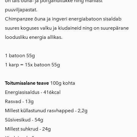
on täis õuna- ja porganditükke ning mahlast
puuviljapastat.
Chimpanzee õuna ja ingveri energiabatoon sisaldab
suures koguses valku ja kiudaineid ning on suurepärane
loodusliku energia allikas.
1 batoon 55g
1 karp = 15x batoon 55g
Toitumisalane teave
100g kohta
Energiasisaldus - 416kcal
Rasvad - 13g
Millest küllastunud rasvhapped - 2,2g
Süsivesikud - 54g
Millest suhkrud - 24g