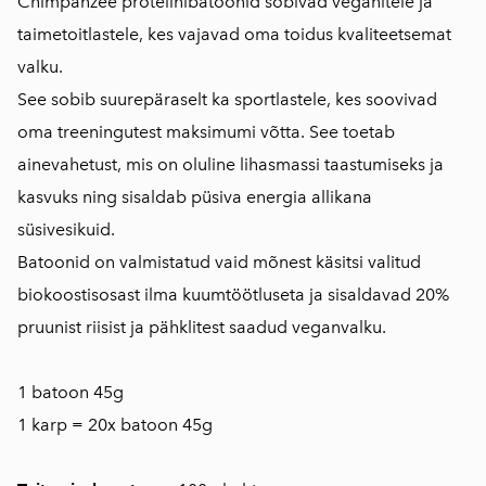
Chimpanzee proteiinibatoonid sobivad veganitele ja
taimetoitlastele, kes vajavad oma toidus kvaliteetsemat
valku.
See sobib suurepäraselt ka sportlastele, kes soovivad
oma treeningutest maksimumi võtta. See toetab
ainevahetust, mis on oluline lihasmassi taastumiseks ja
kasvuks ning sisaldab püsiva energia allikana
süsivesikuid.
Batoonid on valmistatud vaid mõnest käsitsi valitud
biokoostisosast ilma kuumtöötluseta ja sisaldavad 20%
pruunist riisist ja pähklitest saadud veganvalku.
1 batoon 45g
1 karp = 20x batoon 45g