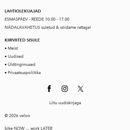
LAHTIOLEKUAJAD
ESMASPÄEV - REEDE 10.00 - 17.00
NÄDALAVAHETUS suletud & söidame rattaga!
KIIRVIITED SISUL
E
•
Meist
•
Uudised
•
Üldtingimused
•
Privaatsuspoliitika
Liitu uudiskirjaga
© 2026 veloo
bike NOW ... work LATER