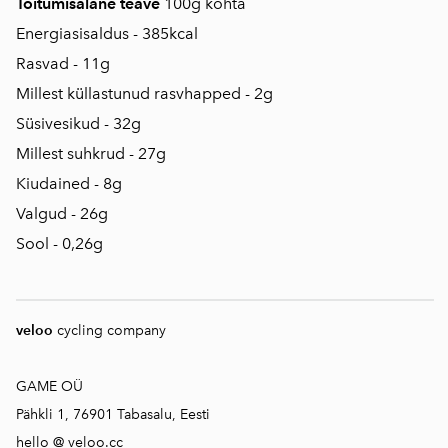
Toitumisalane teave
100g kohta
Energiasisaldus - 385kcal
Rasvad - 11g
Millest küllastunud rasvhapped - 2g
Süsivesikud - 32g
Millest suhkrud - 27g
Kiudained - 8g
Valgud - 26g
Sool - 0,26g
veloo
cycling company
GAME OÜ
Pähkli 1, 76901 Tabasalu, Eesti
hello @ veloo.cc