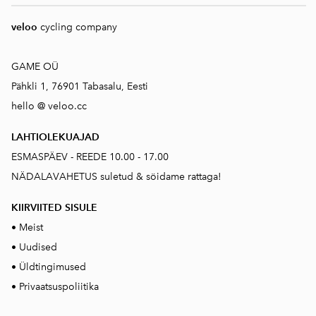
veloo
cycling company
GAME OÜ
Pähkli 1, 76901 Tabasalu, Eesti
hello @ veloo.cc
LAHTIOLEKUAJAD
ESMASPÄEV - REEDE 10.00 - 17.00
NÄDALAVAHETUS suletud & söidame rattaga!
KIIRVIITED SISUL
E
•
Meist
•
Uudised
•
Üldtingimused
•
Privaatsuspoliitika