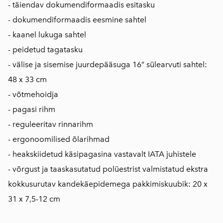
- täiendav dokumendiformaadis esitasku
- dokumendiformaadis eesmine sahtel
- kaanel lukuga sahtel
- peidetud tagatasku
- välise ja sisemise juurdepääsuga 16” sülearvuti sahtel:
48 x 33 cm
- võtmehoidja
- pagasi rihm
- reguleeritav rinnarihm
- ergonoomilised õlarihmad
- heakskiidetud käsipagasina vastavalt IATA juhistele
- võrgust ja taaskasutatud polüestrist valmistatud ekstra
kokkusurutav kandekäepidemega pakkimiskuubik: 20 x
31 x 7,5-12 cm