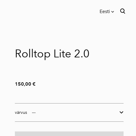
Eesti
lisati ostukorvi.
Vaata ostukorvi
Eesti
In English
Rolltop Lite 2.0
150,00 €
värvus