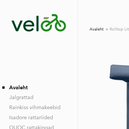
Avaleht
Rolltop Li
Avaleht
Jalgrattad
Rainkiss vihmakeebid
Isadore rattariided
QUOC rattakingad