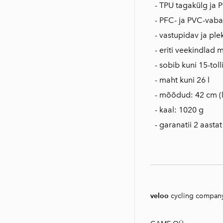
- TPU tagakülg ja 
- PFC- ja PVC-vaba
- vastupidav ja pl
- eriti veekindlad
- sobib kuni 15-toll
- maht kuni 26 l
- mõõdud: 42 cm (l
- kaal: 1020 g
- garanatii 2 aastat
veloo
cycling compan