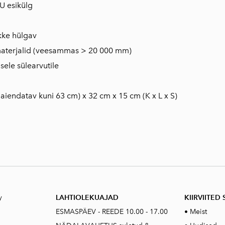
PU esikülg
ekke hülgav
 materjalid (veesammas > 20 000 mm)
isele sülearvutile
aiendatav kuni 63 cm) x 32 cm x 15 cm (K x L x S)
y
LAHTIOLEKUAJAD
KIIRVIITED 
ESMASPÄEV - REEDE 10.00 - 17.00
•
Meist