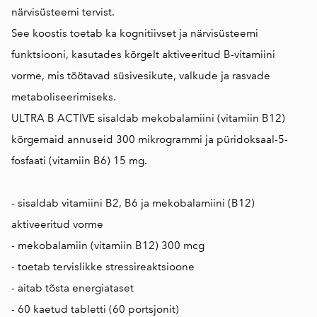
närvisüsteemi tervist.
See koostis toetab ka kognitiivset ja närvisüsteemi
funktsiooni, kasutades kõrgelt aktiveeritud B-vitamiini
vorme, mis töötavad süsivesikute, valkude ja rasvade
metaboliseerimiseks.
ULTRA B ACTIVE sisaldab mekobalamiini (vitamiin B12)
kõrgemaid annuseid 300 mikrogrammi ja püridoksaal-5-
fosfaati (vitamiin B6) 15 mg.
- sisaldab vitamiini B2, B6 ja mekobalamiini (B12)
aktiveeritud vorme
- mekobalamiin (vitamiin B12) 300 mcg
- toetab tervislikke stressireaktsioone
- aitab tõsta energiataset
- 60 kaetud tabletti (60 portsjonit)