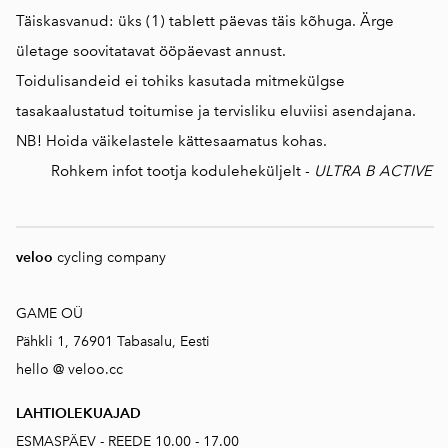
Täiskasvanud: üks (1) tablett päevas täis kõhuga. Ärge
ületage soovitatavat ööpäevast annust.
Toidulisandeid ei tohiks kasutada mitmekülgse
tasakaalustatud toitumise ja tervisliku eluviisi asendajana.
NB! Hoida väikelastele kättesaamatus kohas.
Rohkem infot tootja koduleheküljelt -
ULTRA B ACTIVE
veloo
cycling company
GAME OÜ
Pähkli 1, 76901 Tabasalu, Eesti
hello @ veloo.cc
LAHTIOLEKUAJAD
ESMASPÄEV - REEDE 10.00 - 17.00