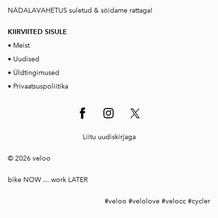
NÄDALAVAHETUS suletud & söidame rattaga!
KIIRVIITED SISUL
E
•
Meist
•
Uudised
•
Üldtingimused
•
Privaatsuspoliitika
Liitu uudiskirjaga
© 2026 veloo
bike NOW ... work LATER
#veloo #velolove #velocc #cycler