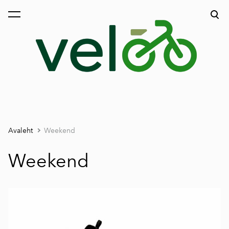
lisati ostukorvi.
Vaata ostukorvi
Avaleht
Weekend
Weekend