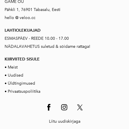
GAME OÜ
Pähkli 1, 76901 Tabasalu, Eesti
hello @ veloo.cc
LAHTIOLEKUAJAD
ESMASPÄEV - REEDE 10.00 - 17.00
NÄDALAVAHETUS suletud & söidame rattaga!
KIIRVIITED SISUL
E
•
Meist
•
Uudised
•
Üldtingimused
•
Privaatsuspoliitika
Liitu uudiskirjaga