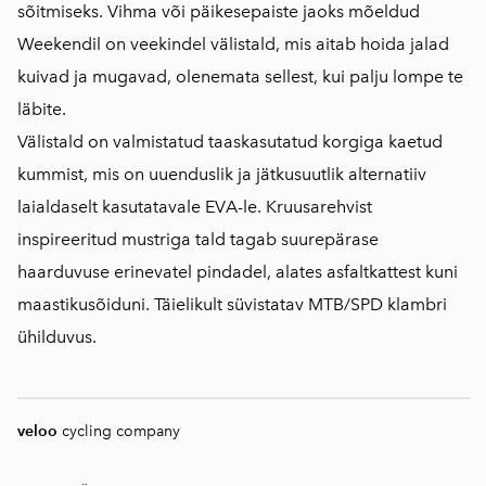
sõitmiseks. Vihma või päikesepaiste jaoks mõeldud
Weekendil on veekindel välistald, mis aitab hoida jalad
kuivad ja mugavad, olenemata sellest, kui palju lompe te
läbite.
Välistald on valmistatud taaskasutatud korgiga kaetud
kummist, mis on uuenduslik ja jätkusuutlik alternatiiv
laialdaselt kasutatavale EVA-le. Kruusarehvist
inspireeritud mustriga tald tagab suurepärase
haarduvuse erinevatel pindadel, alates asfaltkattest kuni
maastikusõiduni. Täielikult süvistatav MTB/SPD klambri
ühilduvus.
veloo
cycling company